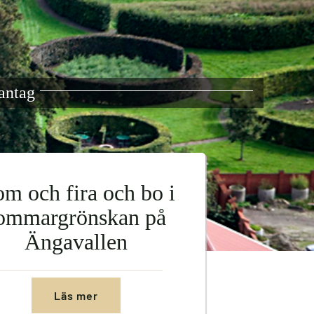
antag
m och fira och bo i
ommargrönskan på
Ängavallen
Läs mer