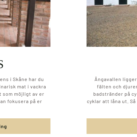
S
rens i Skåne har du
Ängavallen ligger
inarisk mat i vackra
fälten och djure
et som möjligt av er
badstränder på cyk
kan fokusera på er
cyklar att låna ut. Så
ing