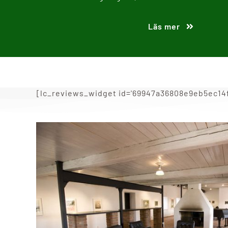
Läs mer
[lc_reviews_widget id='69947a36808e9eb5ec14fa1