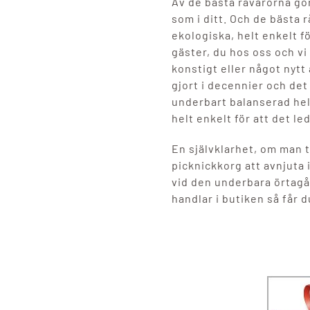
Av de bästa råvarorna gör
som i ditt. Och de bästa 
ekologiska, helt enkelt fö
gäster, du hos oss och vi
konstigt eller något nytt 
gjort i decennier och det
underbart balanserad helh
helt enkelt för att det le
En självklarhet, om man t
picknickkorg att avnjuta 
vid den underbara örtagår
handlar i butiken så får 