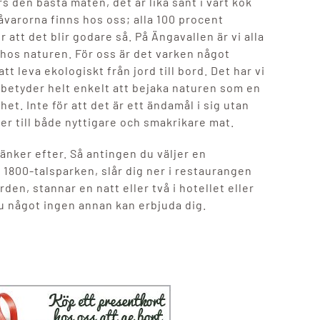
s den bästa maten, det är lika sant i vårt kök
råvarorna finns hos oss; alla 100 procent
r att det blir godare så. På Ängavallen är vi alla
 hos naturen. För oss är det varken något
att leva ekologiskt från jord till bord. Det har vi
 betyder helt enkelt att bejaka naturen som en
et. Inte för att det är ett ändamål i sig utan
der till både nyttigare och smakrikare mat.
änker efter. Så antingen du väljer en
i 1800-talsparken, slår dig ner i restaurangen
den, stannar en natt eller två i hotellet eller
du något ingen annan kan erbjuda dig.