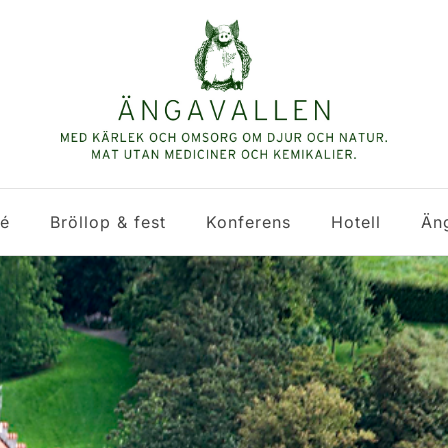
fé
Bröllop & fest
Konferens
Hotell
Än