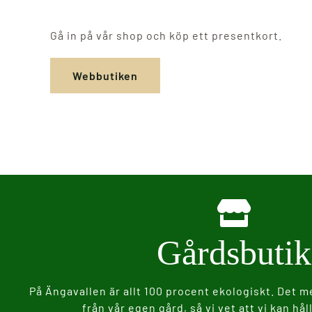
Gå in på vår shop och köp ett presentkort.
Webbutiken
Gårdsbutik
På Ängavallen är allt 100 procent ekologiskt. Det
från vår egen gård, så vi vet att vi kan håll