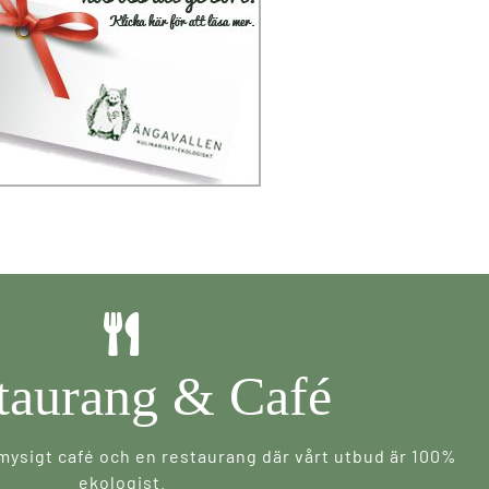
taurang & Café
 mysigt café och en restaurang där vårt utbud är 100%
ekologist.