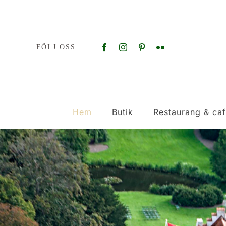
Fortsätt
till
innehållet
FÖLJ OSS:
Hem
Butik
Restaurang & ca