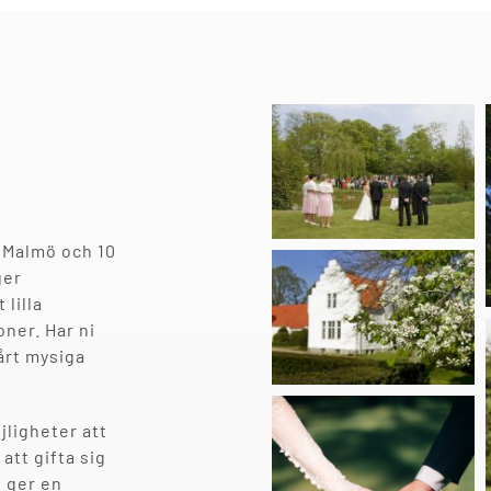
 Malmö och 10
ger
 lilla
oner. Har ni
årt mysiga
jligheter att
att gifta sig
 ger en