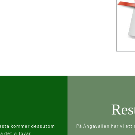
Res
 mesta kommer dessutom
På Ängavallen har vi ett
a det vi lovar.