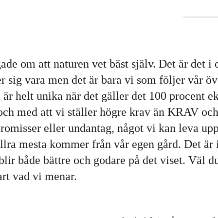
ade om att naturen vet bäst själv. Det är det i 
r sig vara men det är bara vi som följer vår öv
 är helt unika när det gäller det 100 procent e
och med att vi ställer högre krav än KRAV och i
omisser eller undantag, något vi kan leva upp 
allra mesta kommer från vår egen gård. Det är 
 blir både bättre och godare på det viset. Väl d
art vad vi menar.