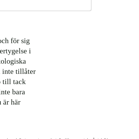
och för sig
ertygelse i
kologiska
nte tillåter
till tack
inte bara
u är här