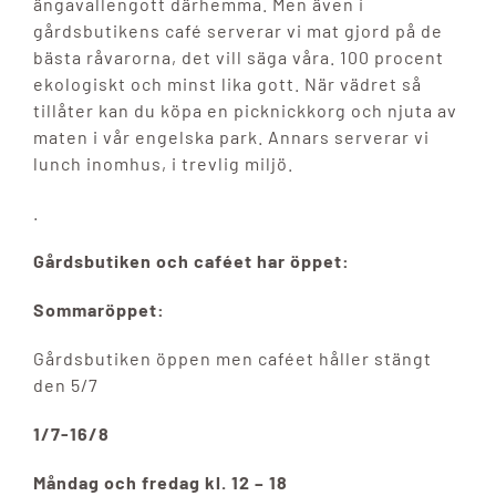
ängavallengott därhemma. Men även i
gårdsbutikens café serverar vi mat gjord på de
bästa råvarorna, det vill säga våra. 100 procent
ekologiskt och minst lika gott. När vädret så
tillåter kan du köpa en picknickkorg och njuta av
maten i vår engelska park. Annars serverar vi
lunch inomhus, i trevlig miljö.
.
Gårdsbutiken och caféet har öppet:
Sommaröppet:
Gårdsbutiken öppen men caféet håller stängt
den 5/7
1/7-16/8
Måndag och fredag kl. 12 – 18