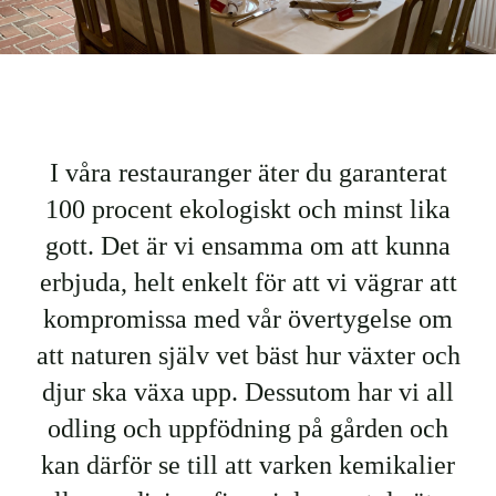
Bröllop & fest
Konferens
I våra restauranger äter du garanterat
Hotell
100 procent ekologiskt och minst lika
gott. Det är vi ensamma om att kunna
Ängavallen
erbjuda, helt enkelt för att vi vägrar att
kompromissa med vår övertygelse om
Hitta hit
att naturen själv vet bäst hur växter och
djur ska växa upp. Dessutom har vi all
Sök
efter:
odling och uppfödning på gården och
kan därför se till att varken kemikalier