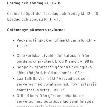
Lördag och söndag kl. 11 – 15
Ordinarie öpetider Torsdag och fredag kl. 12 – 18
Lördag och söndag kl. 11 – 15
Cafémenyn på svarta tavlorna:
Veckans långkok en utmärkt varm lunch. –
195 kr
Charkbricka, utvalda delikatesser från
gårdens charkuteri, bröd & smör. – 198 kr
Soppa av grönt från gårdens ekologiska
köksträdgård, bröd och smör – 98 kr
Lax Tallrik, Varmrökt / Gravad Lax som
serveras med potatissallad, hovmästarsås
samt färska örter – 198 kr
Grillad korv från gårdens charkuteri,
serverad med potatissallad samt inlagda
grönsaker från gårdens ekologiska