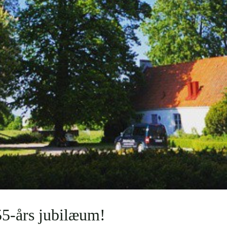
5-års jubilæum!