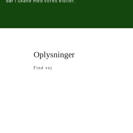
dør i Skåne med vores elbiler.
Oplysninger
Find vej