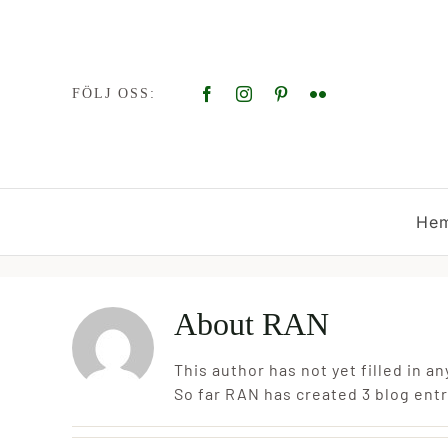
Skip
to
content
FÖLJ OSS:
He
About
RAN
This author has not yet filled in an
So far RAN has created 3 blog entr