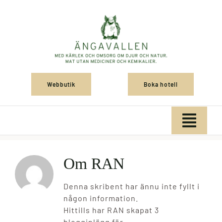
Fortsätt
till
innehållet
Webbutik
Boka hotell
Togg
Navig
Hem
Om
RAN
Butik
Denna skribent har ännu inte fyllt i
någon information.
Hittills har RAN skapat 3
Restaurang & café
blogginlägg för.